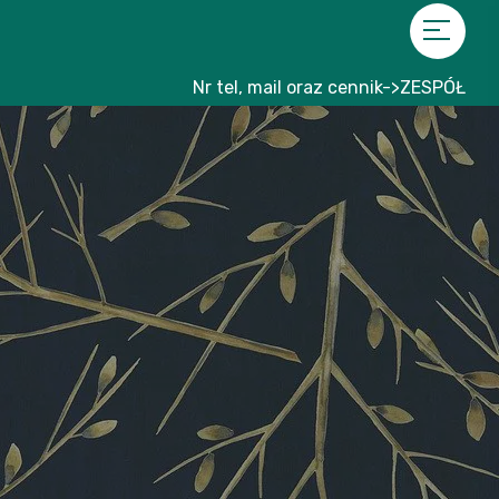
Nr tel, mail oraz cennik->ZESPÓŁ